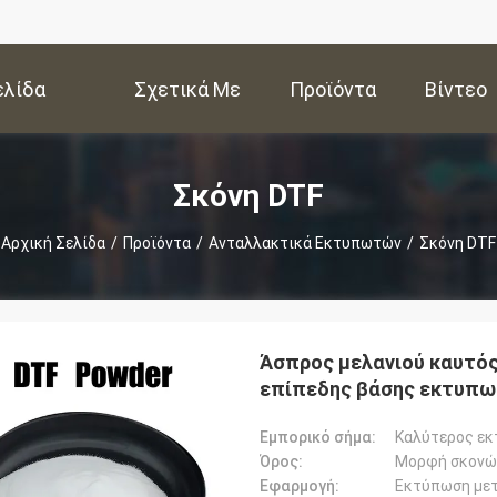
ελίδα
Σχετικά Με
Προϊόντα
Βίντεο
Εμάς
Σκόνη DTF
Αρχική Σελίδα
/
Προϊόντα
/
Ανταλλακτικά Εκτυπωτών
/
Σκόνη DTF
Άσπρος μελανιού καυτό
επίπεδης βάσης εκτυπω
Εμπορικό σήμα:
Καλύτερος ε
Όρος:
Μορφή σκονώ
Εφαρμογή: