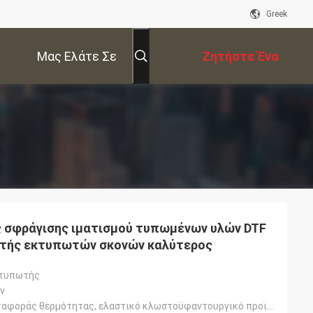
Greek
Μας Ελάτε Σε
Ζητήστε Ένα
Επαφή Με
Απόσπασμα
ς σφράγισης ιματισμού τυπωμένων υλών DTF
τής εκτυπωτών σκονών καλύτερος
κτυπωτής
ν
Εκτύπωση μεταφοράς θερμότητας, ελαστικό κλωστοϋφαντουργικό προϊόν, δέρμα, υλικό παπουτσιών και σύνθε