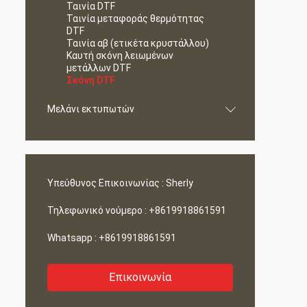
Ταινία DTF
Ταινία μεταφοράς θερμότητας
DTF
Ταινία αβ (ετικέτα κρυστάλλου)
Καυτή σκόνη λειωμένων
μετάλλων DTF
Σκόνη DTF
Μελάνι εκτυπωτών
Υπεύθυνος Επικοινωνίας :
Sherly
Τηλεφωνικό νούμερο :
+8619918861591
Whatsapp :
+8619918861591
Επικοινωνία