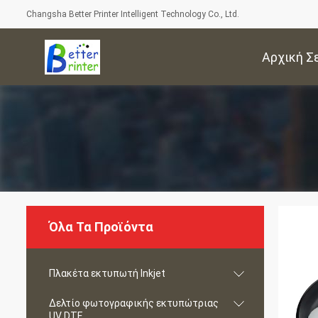
Changsha Better Printer Intelligent Technology Co., Ltd.
Αρχική Σ
Όλα Τα Προϊόντα
Πλακέτα εκτυπωτή Inkjet
Δελτίο φωτογραφικής εκτυπώτριας
UV DTF