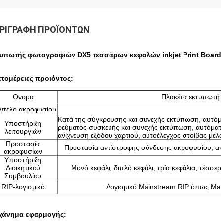
ΡΙΓΡΑΦΉ ΠΡΟΪΌΝΤΩΝ
υπωτής φωτογραφιών DX5 τεσσάρων κεφαλών inkjet Print Board 
τομέρειες προιόντος:
Ονομα
Πλακέτα εκτυπωτή 
ντέλο ακροφυσίου
Κατά της σύγκρουσης και συνεχής εκτύπωση, αυτό
Υποστήριξη
ρεύματος συσκευής και συνεχής εκτύπωση, αυτόμ
λειτουργιών
ανίχνευση εξόδου χαρτιού, αυτοέλεγχος στοίβας μελα
Προστασία
Προστασία αντίστροφης σύνδεσης ακροφυσίου, α
ακροφυσίων
Υποστήριξη
Διοικητικού
Μονό κεφάλι, διπλό κεφάλι, τρία κεφάλια, τέσσερ
Συμβουλίου
RIP-λογισμικό
Λογισμικό Mainstream RIP όπως Main
χάνημα εφαρμογής: