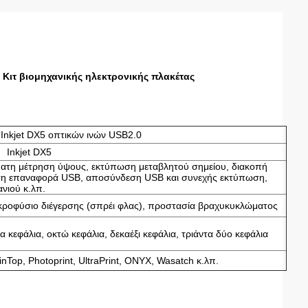
Κιτ βιομηχανικής ηλεκτρονικής πλακέτας
Inkjet DX5 οπτικών ινών USB2.0
Inkjet DX5
ματη μέτρηση ύψους, εκτύπωση μεταβλητού σημείου, διακοπή
ατη επαναφορά USB, αποσύνδεση USB και συνεχής εκτύπωση,
νιού κ.λπ.
κροφύσιο διέγερσης (σπρέι φλας), προστασία βραχυκυκλώματος
α κεφάλια, οκτώ κεφάλια, δεκαέξι κεφάλια, τριάντα δύο κεφάλια
Top, Photoprint, UltraPrint, ONYX, Wasatch κ.λπ.