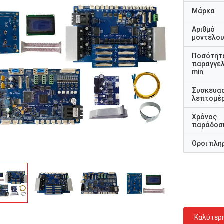
Μάρκα
Αριθμό
μοντέλο
Ποσότητ
παραγγελ
min
Συσκευα
λεπτομέρ
Χρόνος
παράδοσ
Όροι πλη
Καλύτερ