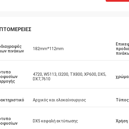
ΠΤΟΜΈΡΕΙΕΣ
Επικε
οδιαγραφές
182mm*112mm
προδι
ιων πινάκων
πινάκ
ότυπο
4720, W5113, I3200, TX800, XP600, DX5,
ροφυσίων
χρώμα
DX7,7610
αρμογής
ακτηριστικό
Αρχικός και ολοκαίνουργιος
Τύπος
ότυπο
DX5 κεφαλή εκτύπωσης
Χρήση 
ροφυσίων