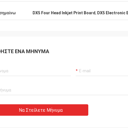
σημαίνω
DX5 Four Head Inkjet Print Board
,
DX5 Electronic 
ΉΣΤΕ ΈΝΑ ΜΉΝΥΜΑ
Να Στείλετε Μήνυμα