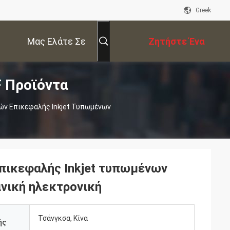
Greek
Μας Ελάτε Σε
Ζητήστε Ένα
 Προϊόντα
Επαφή Με
Απόσπασμα
ν Επικεφαλής Inkjet Τυπωμένων
ικεφαλής Inkjet τυπωμένων
νική ηλεκτρονική
Τσάνγκσα, Κίνα
ής