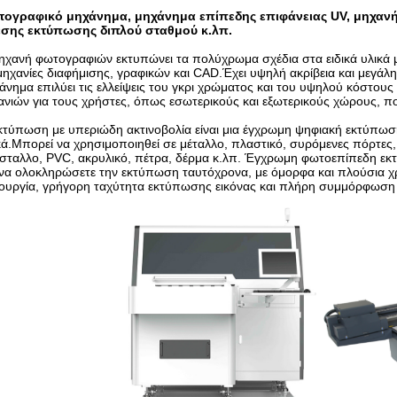
ογραφικό μηχάνημα, μηχάνημα επίπεδης επιφάνειας UV, μηχανή
σης εκτύπωσης διπλού σταθμού κ.λπ.
ηχανή φωτογραφιών εκτυπώνει τα πολύχρωμα σχέδια στα ειδικά υλικά με
μηχανίες διαφήμισης, γραφικών και CAD.Έχει υψηλή ακρίβεια και μεγά
άνημα επιλύει τις ελλείψεις του γκρι χρώματος και του υψηλού κόστους 
ανιών για τους χρήστες, όπως εσωτερικούς και εξωτερικούς χώρους, π
κτύπωση με υπεριώδη ακτινοβολία είναι μια έγχρωμη ψηφιακή εκτύπωση
κά.Μπορεί να χρησιμοποιηθεί σε μέταλλο, πλαστικό, συρόμενες πόρτες,
σταλλο, PVC, ακρυλικό, πέτρα, δέρμα κ.λπ. Έγχρωμη φωτοεπίπεδη εκτύ
 να ολοκληρώσετε την εκτύπωση ταυτόχρονα, με όμορφα και πλούσια χρ
τουργία, γρήγορη ταχύτητα εκτύπωσης εικόνας και πλήρη συμμόρφωση