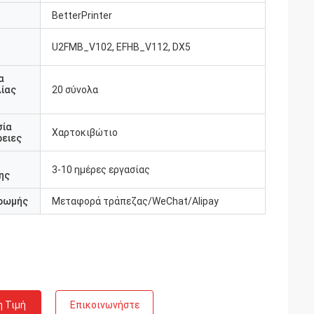
BetterPrinter
U2FMB_V102, EFHB_V112, DX5
υ
α
ίας
20 σύνολα
σία
Χαρτοκιβώτιο
ειες
3-10 ημέρες εργασίας
ης
ρωμής
Μεταφορά τράπεζας/WeChat/Alipay
η Τιμή
Επικοινωνήστε