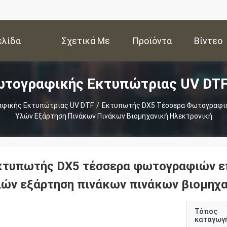
ελίδα
Σχετικά Με
Προϊόντα
Βίντεο
ωτογραφικής Εκτυπώτριας UV DTF
Εμάς
αφικής Εκτυπώτριας UV DTF
/
Εκτυπωτής DX5 Τέσσερα Φωτογραφιώ
Υλών Εξάρτηση Πινάκων Πινάκων Βιομηχανική Ηλεκτρονική
κτυπωτής DX5 τέσσερα φωτογραφιών επ
λών εξάρτηση πινάκων πινάκων βιομηχα
Τόπος
καταγωγ