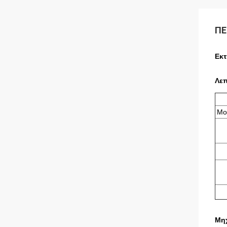
ΠΕ
Εκτ
Λεπ
Μο
Μη