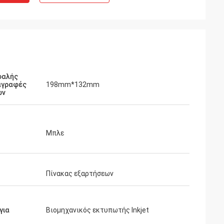
φαλής
αγραφές
198mm*132mm
ων
Μπλε
Πίνακας εξαρτήσεων
για
Βιομηχανικός εκτυπωτής Inkjet