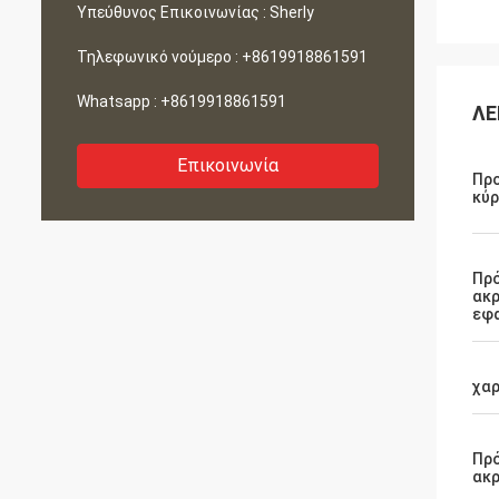
Υπεύθυνος Επικοινωνίας :
Sherly
Τηλεφωνικό νούμερο :
+8619918861591
Whatsapp :
+8619918861591
ΛΕ
Επικοινωνία
Πρ
κύρ
Πρ
ακ
εφ
χαρ
Πρ
ακ