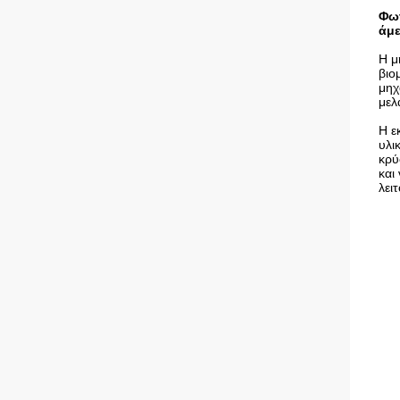
Φωτ
άμε
Η μ
βιο
μηχ
μελ
Η ε
υλι
κρύ
και
λει