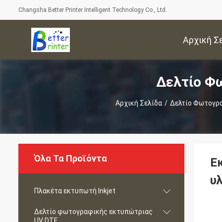
Changsha Better Printer Intelligent Technology Co., Ltd.
Αρχική Σ
Δελτίο Φ
Αρχική Σελίδα
/
Δελτίο Φωτογρ
Όλα Τα Προϊόντα
Ε
υ
Πλακέτα εκτυπωτή Inkjet
Δελτίο φωτογραφικής εκτυπώτριας
UV DTF