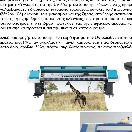
ακτηριστικά γνωρίσματα της UV λύσης εκτύπωσης: εύκολος να χρησιμοπ
ναλαμβανόμενη διαδικασία εγγραφής χρώματος, εύκολες να λειτουργήσο
ιβάλλον UV μελανιού, του ψεκασμού και της ξηράς, σταθερής εκτύπωσ
απείας, της χαμηλής θεραπεύοντας ενέργειας, της προστασίας του περι
ρεί να ενισχύσει την επίδραση φωτεινότητας της επιφάνειας εικόνας, κ
ρεί επίσης να προστατεύσει την εικόνα σε κάποιο βαθμό.
υλικά εφαρμογής εκτύπωσης: ένα ευρύ φάσμα των UV υλικών εκτύπωσ
μματόσημο, PVC, αντανακλαστική ταινία, καμβάς, τάπητας, δέρμα, κ.λπ
τατο όριο, αργίλιο, ξύλο, πόρτα, ακρυλικός πίνακας, πίνακας πλεξιγκλά