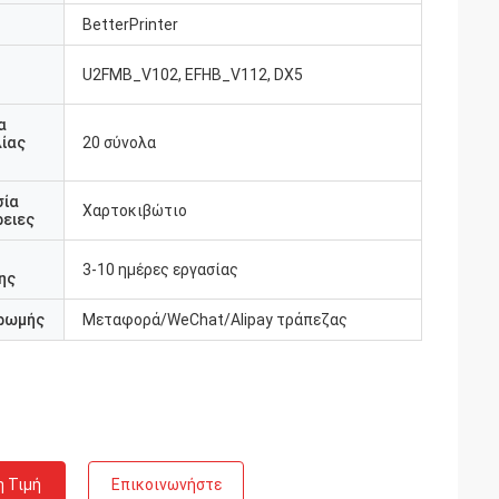
BetterPrinter
U2FMB_V102, EFHB_V112, DX5
υ
α
ίας
20 σύνολα
σία
Χαρτοκιβώτιο
ειες
3-10 ημέρες εργασίας
ης
ρωμής
Μεταφορά/WeChat/Alipay τράπεζας
η Τιμή
Επικοινωνήστε