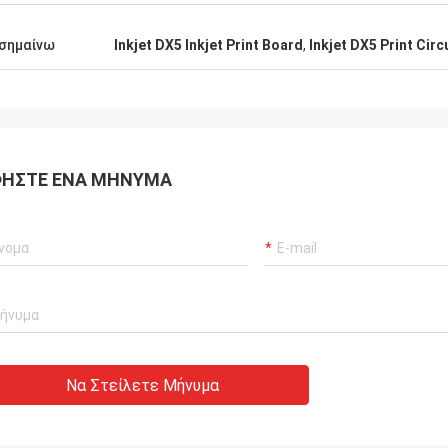
σημαίνω
Inkjet DX5 Inkjet Print Board
,
Inkjet DX5 Print Circ
ΉΣΤΕ ΈΝΑ ΜΉΝΥΜΑ
Να Στείλετε Μήνυμα