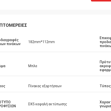
ΠΤΟΜΈΡΕΙΕΣ
Επικε
οδιαγραφές
182mm*112mm
προδι
ιων πινάκων
πινάκ
Πρότυ
ώμα
Μπλε
ακροφ
εφαρμ
πος
Πίνακας εξαρτήσεων
Τύπος
ΟΤΥΠΟ
Χαρακ
DX5 κεφαλή εκτύπωσης
ΡΟΦΥΣΙΩΝ
γνώρι