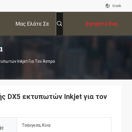
Greek
Μας Ελάτε Σε
Ζητήστε Ένα
α
Επαφή Με
Απόσπασμα
υπωτών Inkjet Για Τον Άσπρο
ς DX5 εκτυπωτών Inkjet για τον
Τσάνγκσα, Κίνα
ής