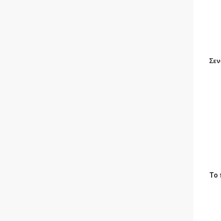
Σεν
Το 