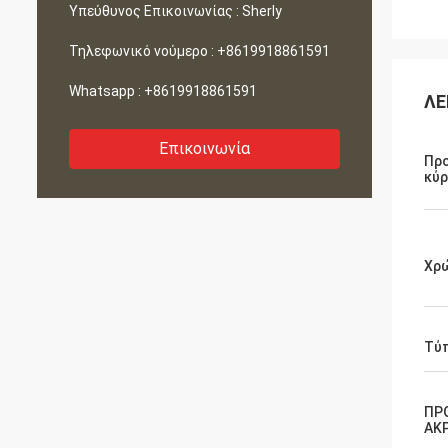
Υπεύθυνος Επικοινωνίας :
Sherly
Τηλεφωνικό νούμερο :
+8619918861591
Whatsapp :
+8619918861591
ΛΕ
Επικοινωνία
Πρ
κύρ
Χρ
Τύ
ΠΡ
ΑΚ