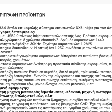
ΡΙΓΡΑΦΉ ΠΡΟΪΌΝΤΩΝ
2.0 διπλό επικεφαλής σύστημα εκτυπωτών DX5 Inkjet για τον ά
γορες λεπτομέρειες:
μα:
USB2.0 πίνακας Inkjet εκτυπωτών οπτικής ίνας.
Πρότυπο ακροφυσί
άλι χρώματος: 8 χρώματα channels/8.
Αριθμός ακροφυσίων: 1440.
νότητα ανάφλεξης: 30KHz.
Ταχύτητα καροτσακιών: 1.2M/S.
στοιχεία διασυνδέουν:
Η οπτική ίνα 1.25G συνδέεται με τον πίνακα αυτ
λογιστή.
ακτηριστικά γνωρίσματα ακροφυσίων:
Μπορέστε να τυπώσετε βασισμένα
αφοράς, χρωμάτων.
στασία ακροφυσίων:
Αντίστροφη προστασία σύνδεσης ακροφυσίων, πα
χυκυκλώματος.
στήριξη πινάκων:
Ενιαίο επικεφαλής, διπλό κεφάλι, τρία κεφάλι, τέσσερα
στήριξη λειτουργίας:
Εναντίον της σύγκρουσης και συνεχής εκτύπωση,
κοπή ρεύματος συσκευών και συνεχής εκτύπωση, αυτόματη αναστοιχε
χνευση εγγράφου έξω, μόνος-έλεγχος σωρών μελανιού, κ.λπ.
χανή εφαρμογής:
ρη μηχανή μεταφοράς ζεματίσματος μελανιού, μηχανή φωτογρα
ύπωσης διπλός-σταθμών, κ.λπ.
ηχανή φωτογραφιών τυπώνει τα ζωηρόχρωμα σχέδια στα ειδικά υλικά με
φήμιση, τη γραφική παράσταση, και τις βιομηχανίες CAD. Έχει τη υψηλ
ανή φωτογραφιών λύνει τις ανεπάρκειες του γκρίζου χρώματος και του
κίλα μελάνια για τους χρήστες, όπως εσωτερικός και υπαίθριος, ευρέω