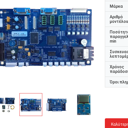
Μάρκα
Αριθμό
μοντέλο
Ποσότητ
παραγγελ
min
Συσκευα
λεπτομέρ
Χρόνος
παράδοσ
Όροι πλη
Καλύτερ