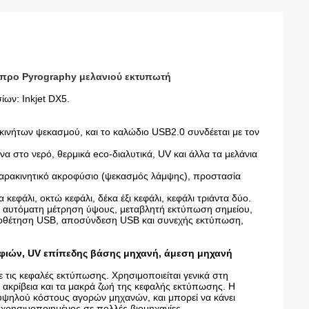
σπρο Pyrography μελανιού εκτυπωτή
ων: Inkjet DX5.
οκινήτων ψεκασμού, και το καλώδιο USB2.0 συνδέεται με τον
 στο νερό, θερμικά eco-διαλυτικά, UV και άλλα τα μελάνια
ρακινητικό ακροφύσιο (ψεκασμός λάμψης), προστασία
 κεφάλι, οκτώ κεφάλι, δέκα έξι κεφάλι, κεφάλι τριάντα δύο.
 αυτόματη μέτρηση ύψους, μεταβλητή εκτύπωση σημείου,
ιοθέτηση USB, αποσύνδεση USB και συνεχής εκτύπωση,
φιών, UV επίπεδης βάσης μηχανή, άμεση μηχανή
 τις κεφαλές εκτύπωσης. Χρησιμοποιείται γενικά στη
ή ακρίβεια και τα μακρά ζωή της κεφαλής εκτύπωσης. Η
 υψηλού κόστους αγορών μηχανών, και μπορεί να κάνει
ς χρησιμοποιημένος σε πολλές βιομηχανίες.