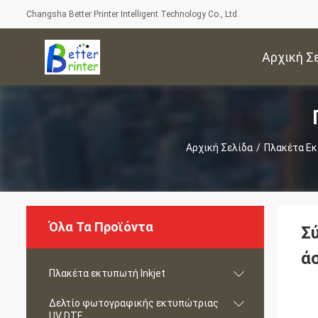
Changsha Better Printer Intelligent Technology Co., Ltd.
Αρχική Σ
Αρχική Σελίδα
/
Πλακέτα Εκ
Όλα Τα Προϊόντα
Σ
ά
Πλακέτα εκτυπωτή Inkjet
Δελτίο φωτογραφικής εκτυπώτριας
UV DTF