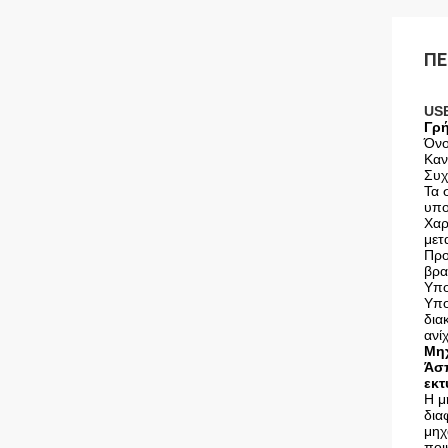
ΠΕ
USB
Γρή
Όνο
Καν
Συχ
Τα 
υπο
Χαρ
μετ
Προ
βρα
Υπο
Υπο
δια
ανί
Μη
Άσπ
εκτ
Η μ
δια
μηχ
ποι