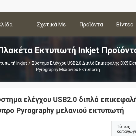
ελίδα
Σχετικά Με
Προϊόντα
Βίντεο
Πλακέτα Εκτυπωτή Inkjet Προϊόντ
Εμάς
τυπωτή Inkjet
/
Σύστημα Ελέγχου USB2.0 Διπλό Επικεφαλής DX5 Εκτ
Pyrography Μελανιού Εκτυπωτή
ύστημα ελέγχου USB2.0 διπλό επικεφαλή
σπρο Pyrography μελανιού εκτυπωτή
Τόπος
καταγωγ