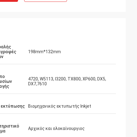
φαλής
αγραφές
198mm*132mm
ων
πο
4720, W5113, I3200, TX800, XP600, DX5,
υσίων
DX7,7610
ογής
 εκτύπωσης
Βιομηχανικός εκτυπωτής Inkjet
τηριστικό
Αρχικός και ολοκαίνουργιος
σμα